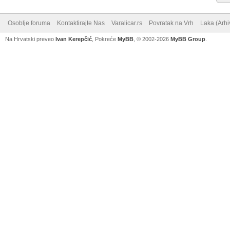
Osoblje foruma
Kontaktirajte Nas
Varalicar.rs
Povratak na Vrh
Laka (Arhi
Na Hrvatski preveo
Ivan Kerepčić
, Pokreće
MyBB
, © 2002-2026
MyBB Group
.