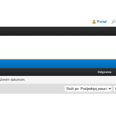
Portal
Odgovora
raženim datumom.