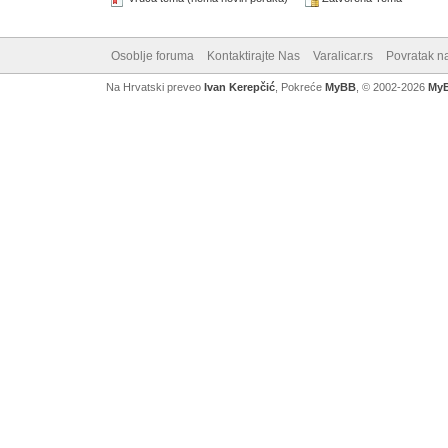
Osoblje foruma
Kontaktirajte Nas
Varalicar.rs
Povratak n
Na Hrvatski preveo
Ivan Kerepčić
, Pokreće
MyBB
, © 2002-2026
My