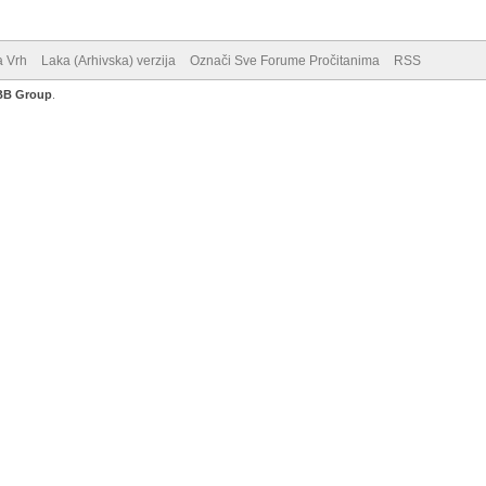
a Vrh
Laka (Arhivska) verzija
Označi Sve Forume Pročitanima
RSS
BB Group
.