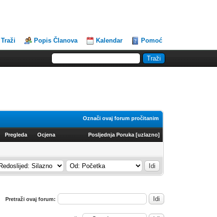
Traži
Popis Članova
Kalendar
Pomoć
Označi ovaj forum pročitanim
Pregleda
Ocjena
Posljednja Poruka
[
uzlazno
]
Pretraži ovaj forum: