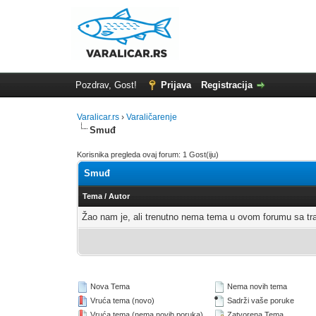
Pozdrav, Gost!
Prijava
Registracija
Varalicar.rs
›
Varaličarenje
Smuđ
Korisnika pregleda ovaj forum: 1 Gost(iju)
Smuđ
Tema
/
Autor
Žao nam je, ali trenutno nema tema u ovom forumu sa t
Nova Tema
Nema novih tema
Vruća tema (novo)
Sadrži vaše poruke
Vruća tema (nema novih poruka)
Zatvorena Tema