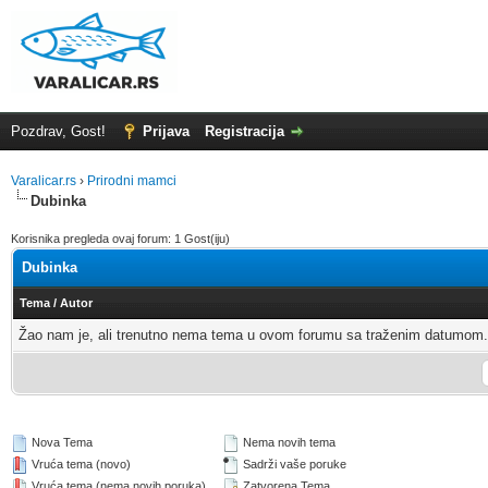
Pozdrav, Gost!
Prijava
Registracija
Varalicar.rs
›
Prirodni mamci
Dubinka
Korisnika pregleda ovaj forum: 1 Gost(iju)
Dubinka
Tema
/
Autor
Žao nam je, ali trenutno nema tema u ovom forumu sa traženim datumom.
Nova Tema
Nema novih tema
Vruća tema (novo)
Sadrži vaše poruke
Vruća tema (nema novih poruka)
Zatvorena Tema