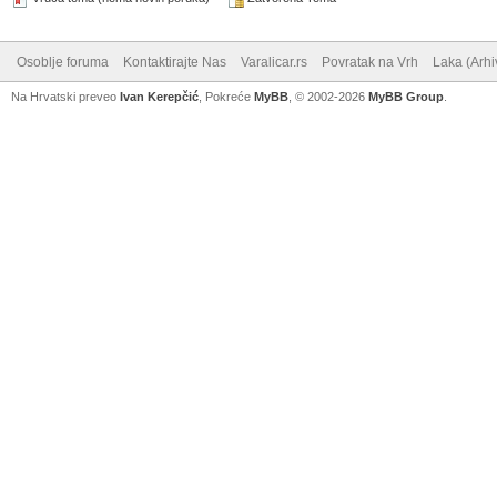
Osoblje foruma
Kontaktirajte Nas
Varalicar.rs
Povratak na Vrh
Laka (Arhi
Na Hrvatski preveo
Ivan Kerepčić
, Pokreće
MyBB
, © 2002-2026
MyBB Group
.