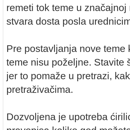
remeti tok teme u značajnoj m
stvara dosta posla urednici
Pre postavljanja nove teme ko
teme nisu poželjne. Stavite š
jer to pomaže u pretrazi, kak
pretraživačima.
Dozvoljena je upotreba ćirilic