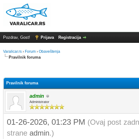
Pozdrav, Gost!
Prijava
Registracija
Varalicar.rs
›
Forum
›
Obaveštenja
Pravilnik foruma
Pravilnik foruma
admin
Administrator
01-26-2026, 01:23 PM
(Ovaj post zadn
strane
admin
.)