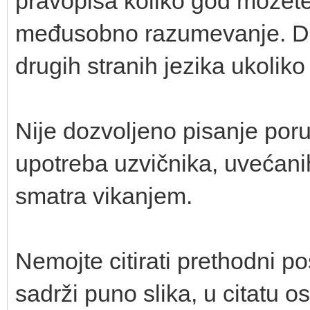
pravopisa koliko god možete
međusobno razumevanje. Doz
drugih stranih jezika ukoliko
Nije dozvoljeno pisanje poru
upotreba uzvičnika, uvećanih 
smatra vikanjem.
Nemojte citirati prethodni po
sadrži puno slika, u citatu o