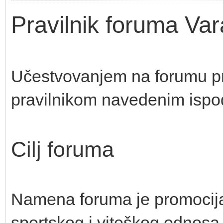
Pravilnik foruma Vara
Učestvovanjem na forumu pri
pravilnikom navedenim ispo
Cilj foruma
Namena foruma je promocija 
sportskog i viteškog odnosa p