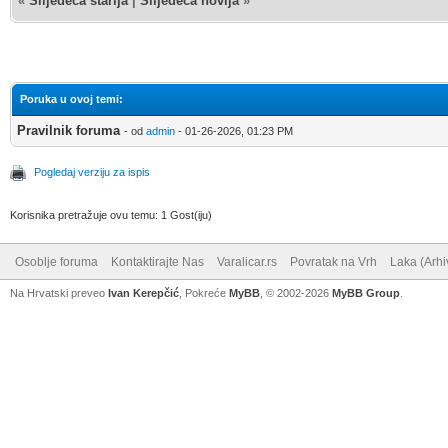
«
Slijedeća starija
|
Slijedeća novija
»
Poruka u ovoj temi:
Pravilnik foruma
- od
admin
- 01-26-2026, 01:23 PM
Pogledaj verziju za ispis
Korisnika pretražuje ovu temu: 1 Gost(iju)
Osoblje foruma
Kontaktirajte Nas
Varalicar.rs
Povratak na Vrh
Laka (Arhi
Na Hrvatski preveo
Ivan Kerepčić
, Pokreće
MyBB
, © 2002-2026
MyBB Group
.