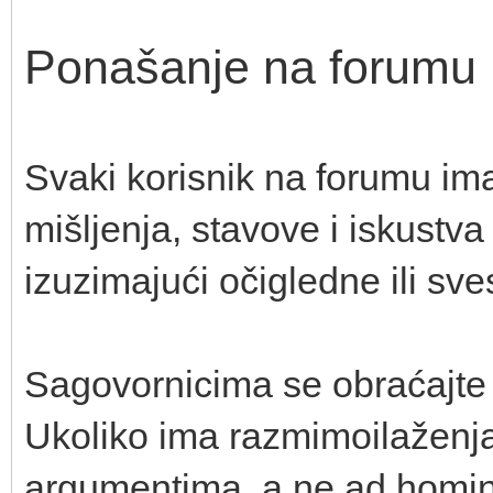
Ponašanje na forumu
Svaki korisnik na forumu ima
mišljenja, stavove i iskustv
izuzimajući očigledne ili sv
Sagovornicima se obraćajte
Ukoliko ima razmimoilaženja
argumentima, a ne ad homin