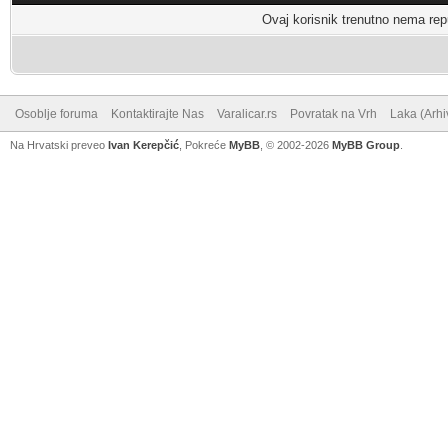
Ovaj korisnik trenutno nema rep
Osoblje foruma
Kontaktirajte Nas
Varalicar.rs
Povratak na Vrh
Laka (Arhi
Na Hrvatski preveo
Ivan Kerepčić
, Pokreće
MyBB
, © 2002-2026
MyBB Group
.