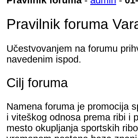
Pravilnik foruma
-
admin
-
01
Pravilnik foruma Vara
Učestvovanjem na forumu prihv
navedenim ispod.
Cilj foruma
Namena foruma je promocija sp
i viteškog odnosa prema ribi i p
mesto okupljanja sportskih rib