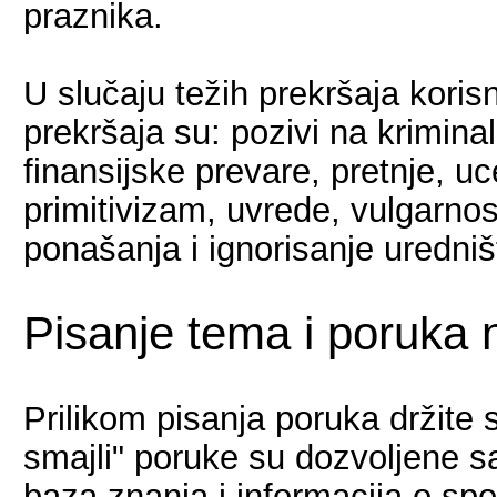
praznika.
U slučaju težih prekršaja korisni
prekršaja su: pozivi na kriminal,
finansijske prevare, pretnje, u
primitivizam, uvrede, vulgarno
ponašanja i ignorisanje uredniš
Pisanje tema i poruka 
Prilikom pisanja poruka držite 
smajli" poruke su dozvoljene s
baza znanja i informacija o spo