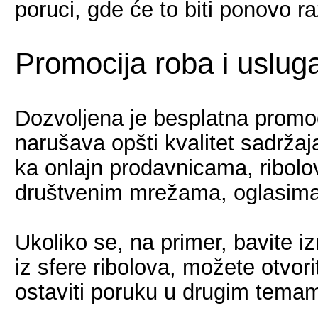
poruci, gde će to biti ponovo r
Promocija roba i uslug
Dozvoljena je besplatna promoc
narušava opšti kvalitet sadržaj
ka onlajn prodavnicama, ribol
društvenim mrežama, oglasima 
Ukoliko se, na primer, bavite i
iz sfere ribolova, možete otvori
ostaviti poruku u drugim temam