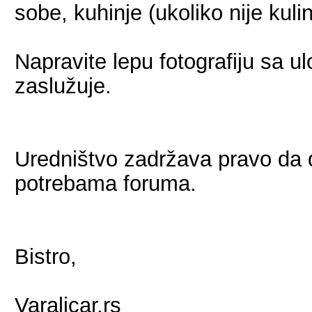
sobe, kuhinje (ukoliko nije kuli
Napravite lepu fotografiju sa 
zaslužuje.
Uredništvo zadržava pravo da do
potrebama foruma.
Bistro,
Varalicar.rs