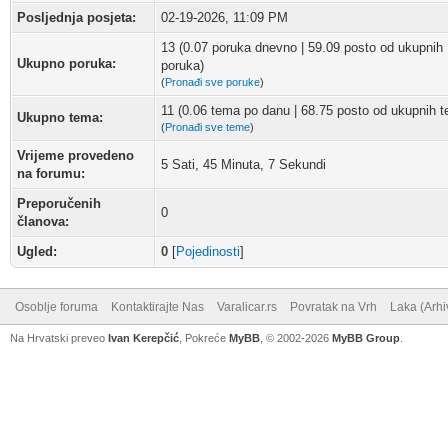
Posljednja posjeta:
02-19-2026, 11:09 PM
13 (0.07 poruka dnevno | 59.09 posto od ukupnih
Ukupno poruka:
poruka)
(
Pronađi sve poruke
)
11 (0.06 tema po danu | 68.75 posto od ukupnih 
Ukupno tema:
(
Pronađi sve teme
)
Vrijeme provedeno
5 Sati, 45 Minuta, 7 Sekundi
na forumu:
Preporučenih
0
članova:
Ugled:
0
[
Pojedinosti
]
Osoblje foruma
Kontaktirajte Nas
Varalicar.rs
Povratak na Vrh
Laka (Arhi
Na Hrvatski preveo
Ivan Kerepčić
, Pokreće
MyBB
, © 2002-2026
MyBB Group
.