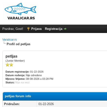
Pozdrav, Gost!
Prijava
Registracija
Varalicar.rs
Profil od petljas
petljas
(Junior Member)
Datum registracije:
01-22-2026
Datum rođenja:
Nije određeno
Mjesno Vrijeme:
08-08-2026 u 03:28 PM
Status:
Nije na vezi
petljas forum info
Pridružen:
01-22-2026